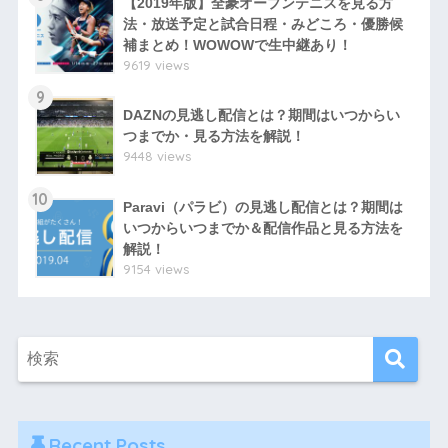
【2019年版】全豪オープンテニスを見る方
法・放送予定と試合日程・みどころ・優勝候
補まとめ！WOWOWで生中継あり！
9619 views
9
DAZNの見逃し配信とは？期間はいつからい
つまでか・見る方法を解説！
9448 views
10
Paravi（パラビ）の見逃し配信とは？期間は
いつからいつまでか＆配信作品と見る方法を
解説！
9154 views
Recent Posts