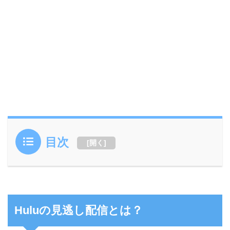
目次
[
開く
]
Huluの見逃し配信とは？