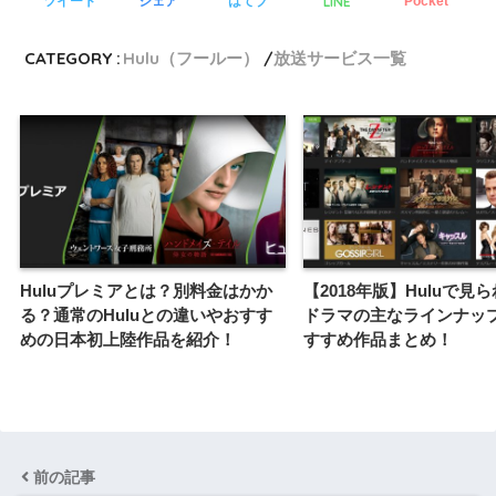
LINE
ツイート
シェア
はてブ
Pocket
CATEGORY :
Hulu（フールー）
放送サービス一覧
Huluプレミアとは？別料金はかか
【2018年版】Huluで見
る？通常のHuluとの違いやおすす
ドラマの主なラインナッ
めの日本初上陸作品を紹介！
すすめ作品まとめ！
前の記事