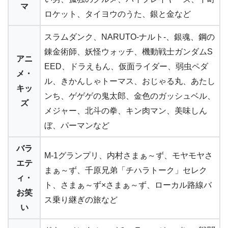
マ
ロケット、タイヨウのうた、銀と金など
スラムダンク、NARUTO-ナルト-、銀魂、鋼の
錬金術師、妖怪ウォッチ、機動戦士ガンダムS
アニ
EED、ドラえもん、仮面ライダー、弱虫ペダ
メ・
ル、きかんしゃトーマス、おじゃる丸、あたし
キッ
ンち、ゲゲゲの鬼太郎、金色のガッシュベル、
ズ
メジャー、北斗の拳、キン肉マン、美味しん
ぼ、パーマンなど
バラ
M-1グランプリ、内村さまぁ～ず、モヤモヤさ
エテ
まぁ～ず、千原兄弟「チハラトーク」セレク
ィ・
ト、さまぁ～ず×さまぁ～ず、ローカル路線バ
お笑
ス乗り継ぎの旅など
い