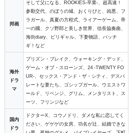
そして父になる、ROOKIES-卒業-、超高速！
参勤交代、のぼうの城、おくりびと、凶悪、フ
ラガール、真夏の方程式、ライアーゲーム、帝
邦画
一の國、クソ野郎と美しき世界、信長協奏曲、
海街diary、ビリギャル、下妻物語、パッチ
ギ！など
プリズン・ブレイク、ウォーキング・デッド、
ゲーム・オブ・スローンズ、24 -TWENTY FO
海外
UR-、セックス・アンド・ザ・シティ、デスパ
ドラ
レートな妻たち、ゴシップガール、ウエストワ
マ
ールド、リベンジ、グリム、メンタリスト、ス
ーツ、フリンジなど
ドクターX、コウノドリ、ダメな私に恋してく
国内
ださい、ゲゲゲの女房、功名が辻、結婚できな
ドラ
い男、孤独のグルメ、バイプレイヤーズ、下町