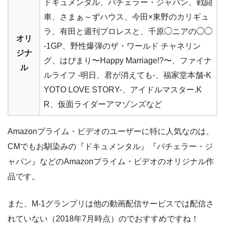
ドキュメンタル、バチェラー・ジャパン、戦闘
車、さまぁ～ずハウス、今田×東野のカリギュ
ラ、有田と週刊プロレスと、千原◯ニアの◯◯
オリ
-1GP、野性爆弾のザ・ワールド チャネリン
ジナ
グ、はぴまり〜Happy Marriage!?〜、ファイナ
ル
ルライフ -明日、君が消えても-、福家堂本舗-K
YOTO LOVE STORY-、アイドルマスター.K
R、仮面ライダーアマゾンズなど
Amazonプライム・ビデオのユーザーに特に人気なのは、
CMでもお馴染みの『ドキュメンタル』『バチェラー・ジ
ャパン』などのAmazonプライム・ビデオのオリジナル作
品です。
また、M-1グランプリは他の動画配信サービスでは配信さ
れていない（2018年7月時点）のでおすすめですね！