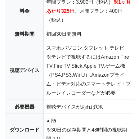
年間プラン：3,900円（税込）
※1ヶ月
料金
あたり325円
、月間プラン：400円
（税込）
無料期間
初回30日間無料
スマホ,パソコン,タブレット,テレビ
※テレビで視聴するにはAmazon Fire
TV,Fire TV Stick,Apple TV,ゲーム機
視聴デバイス
（PS4,PS3,Wii U）,Amazonプライ
ム・ビデオ対応のスマートテレビ・ブ
ルーレイレコーダーなどが必要
必要機器
視聴デバイスがあればOK
可能
ダウンロード
※30日の保存期間と48時間の視聴期
間あり