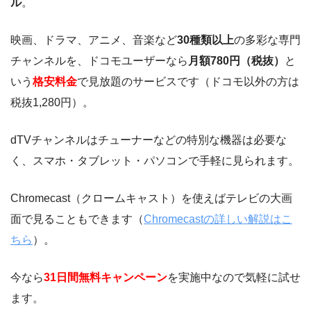
ル
。
映画、ドラマ、アニメ、音楽など
30種類以上
の多彩な専門
チャンネルを、ドコモユーザーなら
月額780円（税抜）
と
いう
格安料金
で見放題のサービスです（ドコモ以外の方は
税抜1,280円）。
dTVチャンネルはチューナーなどの特別な機器は必要な
く、スマホ・タブレット・パソコンで手軽に見られます。
Chromecast（クロームキャスト）を使えばテレビの大画
面で見ることもできます（
Chromecastの詳しい解説はこ
ちら
）。
今なら
31日間無料キャンペーン
を実施中なので気軽に試せ
ます。