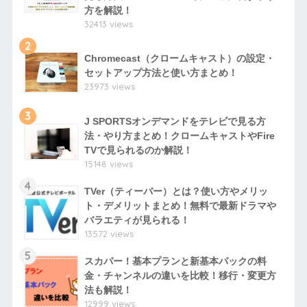
方を解説！
32413 views
2
Chromecast（クロームキャスト）の設定・
セットアップ方法と使い方まとめ！
23973 views
3
J SPORTSオンデマンドをテレビで見る方
法・やり方まとめ！クロームキャストやFire
TVで見られるのか解説！
15148 views
4
TVer（ティーバー）とは？使い方やメリッ
ト・デメリットまとめ！無料で最新ドラマや
バラエティが見られる！
13572 views
5
スカパー！基本プランと新基本パックの料
金・チャンネルの違いを比較！移行・変更方
法も解説！
12999 views