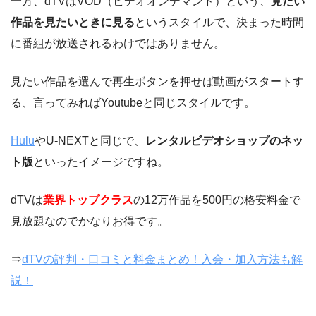
一方、dTVはVOD（ビデオオンデマンド）という、
見たい
作品を見たいときに見る
というスタイルで、決まった時間
に番組が放送されるわけではありません。
見たい作品を選んで再生ボタンを押せば動画がスタートす
る、言ってみればYoutubeと同じスタイルです。
Hulu
やU-NEXTと同じで、
レンタルビデオショップのネッ
ト版
といったイメージですね。
dTVは
業界トップクラス
の12万作品を500円の格安料金で
見放題なのでかなりお得です。
⇒
dTVの評判・口コミと料金まとめ！入会・加入方法も解
説！