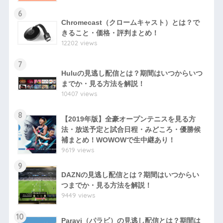
6
Chromecast（クロームキャスト）とは？で
きること・価格・評判まとめ！
12202 views
7
Huluの見逃し配信とは？期間はいつからいつ
までか・見る方法を解説！
10407 views
8
【2019年版】全豪オープンテニスを見る方
法・放送予定と試合日程・みどころ・優勝候
補まとめ！WOWOWで生中継あり！
9619 views
9
DAZNの見逃し配信とは？期間はいつからい
つまでか・見る方法を解説！
9449 views
10
Paravi（パラビ）の見逃し配信とは？期間は