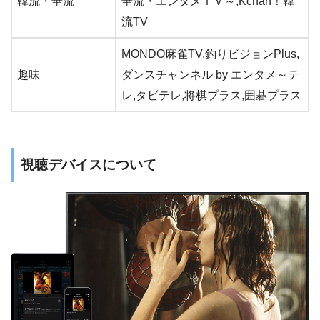
韓流・華流
華流・エンタメＴＶ～,Kchan！韓
流TV
MONDO麻雀TV,釣りビジョンPlus,
趣味
ダンスチャンネル by エンタメ～テ
レ,タビテレ,将棋プラス,囲碁プラス
視聴デバイスについて