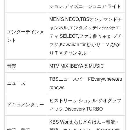
ション,ディズニージュニア ライト
MEN’S NECO,TBSオンデマンドチ
ャンネル,エンタメ～テレ☆バラエ
エンターテインメ
ティ SELECT,ファミ劇Ｎｅｏ,プチ
ント
フジ,Kawaiian for ひかりＴＶ,ひか
りＴＶチャンネル+
音楽
MTV MIX,iBEYA,& MUSIC
TBSニュースバードEverywhere,eu
ニュース
ronews
ヒストリー,ナショナル ジオグラフ
ドキュメンタリー
ィック,Discovery TURBO
KBS World,あじどらはん～韓流・