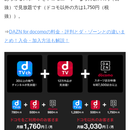
抜）で見放題です（ドコモ以外の方は1,750円（税
抜））。
⇒
DAZN for docomoの料金・評判とダ・ゾーンとの違いま
とめ！入会・加入方法も解説！